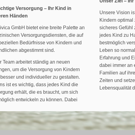
Unser Ziel – Ih
ichtige Versorgung – Ihr Kind in
Unsere Vision is
eren Händen
Kindern optimal 
ivica GmbH bietet eine breite Palette an
sicheres Gefühl
inischen Versorgungsdiensten, die auf
jedes Kind zu H
peziellen Bedürfnisse von Kindern und
bestmöglich vers
dlichen abgestimmt sind.
Leben so normal 
Erfahrung und E
 Team arbeitet ständig an neuen
dabei immer an e
ngen, um die Versorgung von Kindern
Familien auf ih
besser und individueller zu gestalten.
Zeiten und setze
ns ist es wichtig, dass jedes Kind die
Lebensqualität d
rgung erhält, die es braucht, um sich
öglich entwickeln zu können. Dabei