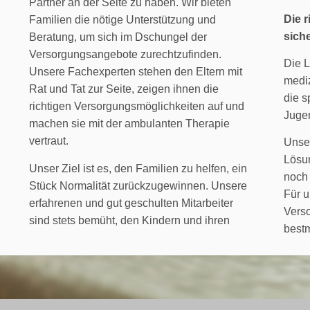
Partner an der Seite zu haben. Wir bieten
Die r
Familien die nötige Unterstützung und
sich
Beratung, um sich im Dschungel der
Versorgungsangebote zurechtzufinden.
Die L
Unsere Fachexperten stehen den Eltern mit
mediz
Rat und Tat zur Seite, zeigen ihnen die
die s
richtigen Versorgungsmöglichkeiten auf und
Jugen
machen sie mit der ambulanten Therapie
vertraut.
Unser
Lösu
Unser Ziel ist es, den Familien zu helfen, ein
noch 
Stück Normalität zurückzugewinnen. Unsere
Für u
erfahrenen und gut geschulten Mitarbeiter
Verso
sind stets bemüht, den Kindern und ihren
bestm